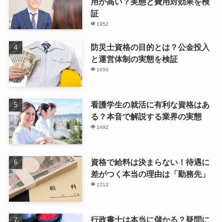
用が高い？実態と費用対効果を検
証
1952
防災士資格の目的とは？公金投入
と運営体制の実態を検証
1650
看護学生の就活に有利な資格はあ
る？本音で解説する業界の実態
1492
資格で給料は決まらない！待遇に
差がつく本当の理由は「勤務先」
1212
行政書士は本当に儲かる？疑問に