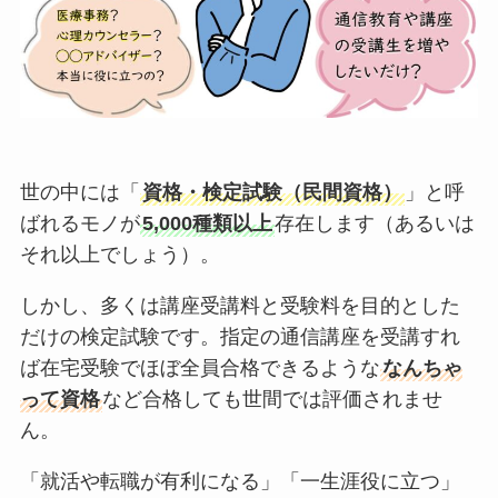
世の中には「
資格・検定試験（民間資格）
」と呼
ばれるモノが
5,000種類以上
存在します（あるいは
それ以上でしょう）。
しかし、多くは講座受講料と受験料を目的とした
だけの検定試験です。指定の通信講座を受講すれ
ば在宅受験でほぼ全員合格できるような
なんちゃ
って資格
など合格しても世間では評価されませ
ん。
「就活や転職が有利になる」「一生涯役に立つ」