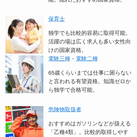
保育士
独学でも比較的容易に取得可能。
活躍の場は広く求人も多い女性向
けの国家資格。
電験三種
・
電験二種
65歳くらいまでは仕事に困らない
と言われる有望資格。知識ゼロか
ら独学で合格可能。
危険物取扱者
おすすめはガソリンなどが扱える
「乙種4類」。比較的取得しやす