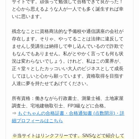
サイトです。頑張って勉強して合格できて良かった！
と心から思えるような人が一人でも多く誕生すれば幸
いに思います。
残念なことに資格商法的な予備校や通信講座の会社が
存在します。そりゃ、やってることは法律に違反して
ませんし受講生は納得して申し込んでいるので詐欺で
もなんでもありません。私がとやかく言っても何も状
況は変わらないでしょう。けれど、私はこの業界が、
正々堂々としたカッコいい大人のビジネスとして成長
してほしいと心から願っています。資格取得を目指す
人達に夢を持たせてあげてください。
所有資格：働きながら行政書士、測量士補、土地家屋
調査士、宅地建物取引士、FP3級などに合格。
⇒
もぐちゃんの合格証書・合格通知書 (点数開示)・詳
細プロフィールはこちら
※当サイトはリンクフリーです。SNSなどで紹介して