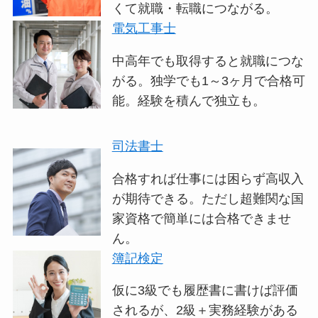
くて就職・転職につながる。
電気工事士
中高年でも取得すると就職につな
がる。独学でも1～3ヶ月で合格可
能。経験を積んで独立も。
司法書士
合格すれば仕事には困らず高収入
が期待できる。ただし超難関な国
家資格で簡単には合格できませ
ん。
簿記検定
仮に3級でも履歴書に書けば評価
されるが、2級＋実務経験がある