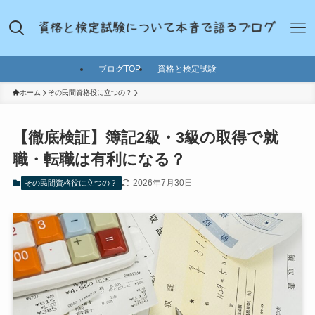
ブログTOP
資格と検定試験
ホーム
その民間資格役に立つの？
【徹底検証】簿記2級・3級の取得で就
職・転職は有利になる？
2026年7月30日
その民間資格役に立つの？