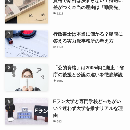
資格で給料は決まらない！待遇に
差がつく本当の理由は「勤務先」
1213
行政書士は本当に儲かる？疑問に
答える実力派事務所の考え方
1141
「公的資格」は2005年に廃止！省
庁の後援と公認の違いを徹底解説
1087
Fラン大学と専門学校どっちがい
い？迷わず大学を推すリアルな理
由
983