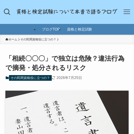
ブログTOP
資格と検定試験
ホーム
その民間資格役に立つの？
「相続〇〇〇」で独立は危険？違法行為
で摘発・処分されるリスク
2026年7月25日
その民間資格役に立つの？