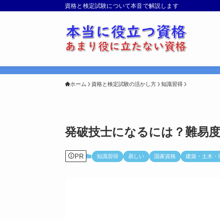
資格と検定試験について本音で解説します
ホーム
資格と検定試験の活かし方
知識習得
発破技士になるには？難易
PR
知識習得
易しい
国家資格
建築・土木・