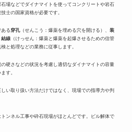
採石場などでダイナマイトを使ってコンクリートや岩石
破技士の国家資格が必要です。
である
穿孔
（せんこう：爆薬を埋める穴を開ける）、
装
、
結線
（けっせん：爆薬と爆薬を起爆させるための信管
点検と処理などの業務に従事します。
盤の硬さなどの状況を考慮し適切なダイナマイトの容量
います。
正しい取り扱い方法だけではなく、現場での指導力や判
はトンネル工事や砕石現場がほとんどです。ビル解体で
。