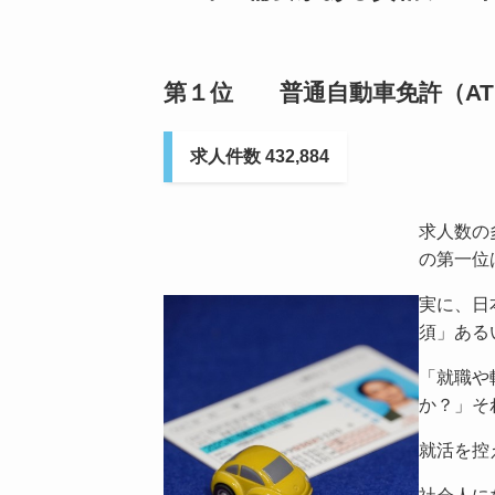
第１位 普通自動車免許（AT
求人件数 432,884
求人数の
の第一位
実に、日
須」ある
「就職や
か？」そ
就活を控