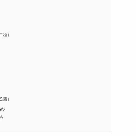
二種）
乙四）
め
格