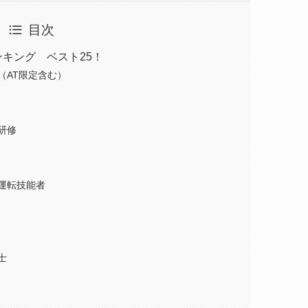
目次
ンキング ベスト25！
AT限定含む）
研修
運転技能者
士