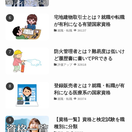
宅地建物取引士とは？就職や転職
が有利になる有望国家資格
就職・転職
36137
防火管理者とは？難易度は低いけ
ど履歴書に書いてPRできる
評価アップ
32618
登録販売者とは？就職・転職が有
利になる医療系の国家資格
就職・転職
30374
【資格一覧】資格と検定試験を職
種別に分類