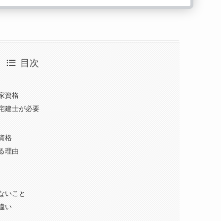
目次
家資格
宅建士が必要
資格
る理由
ないこと
違い