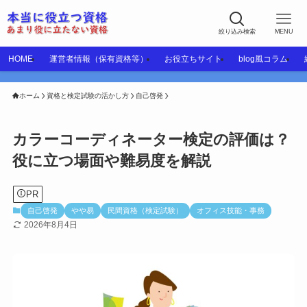
絞り込み検索
MENU
HOME
運営者情報（保有資格等）
お役立ちサイト
blog風コラム
ホーム
資格と検定試験の活かし方
自己啓発
カラーコーディネーター検定の評価は？
役に立つ場面や難易度を解説
PR
自己啓発
やや易
民間資格（検定試験）
オフィス技能・事務
2026年8月4日