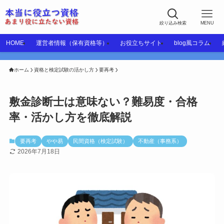
絞り込み検索
MENU
HOME
運営者情報（保有資格等）
お役立ちサイト
blog風コラム
ホーム
資格と検定試験の活かし方
要再考
敷金診断士は意味ない？難易度・合格
率・活かし方を徹底解説
要再考
やや易
民間資格（検定試験）
不動産（事務系）
2026年7月18日