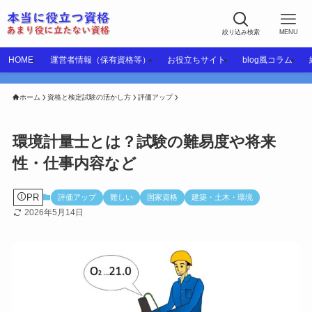
絞り込み検索
MENU
HOME
運営者情報（保有資格等）
お役立ちサイト
blog風コラム
ホーム
資格と検定試験の活かし方
評価アップ
環境計量士とは？試験の難易度や将来
性・仕事内容など
PR
評価アップ
難しい
国家資格
建築・土木・環境
2026年5月14日