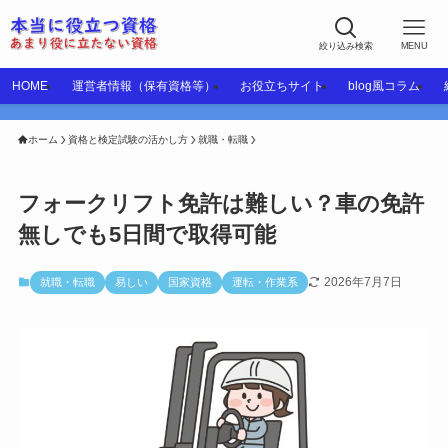
絞り込み検索
MENU
HOME
運営者情報（保有資格等）
お役立ちサイト
blog風コラム
ホーム
資格と検定試験の活かし方
就職・転職
フォークリフト免許は難しい？車の免許
無しでも5日間で取得可能
2026年7月7日
就職・転職
易しい
国家資格
運転・作業系