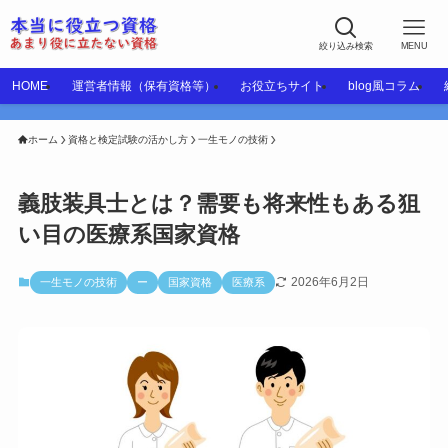
絞り込み検索
MENU
HOME
運営者情報（保有資格等）
お役立ちサイト
blog風コラム
ホーム
資格と検定試験の活かし方
一生モノの技術
義肢装具士とは？需要も将来性もある狙
い目の医療系国家資格
2026年6月2日
一生モノの技術
ー
国家資格
医療系