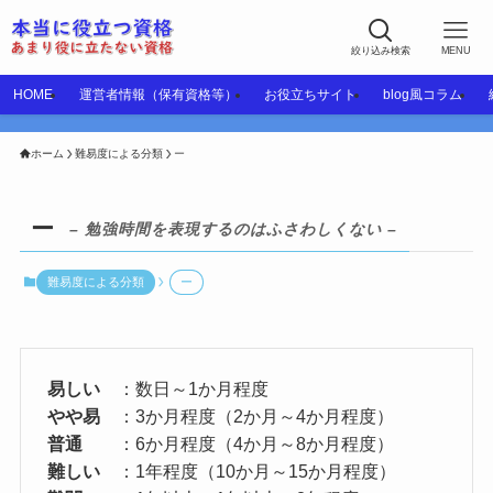
絞り込み検索
MENU
HOME
運営者情報（保有資格等）
お役立ちサイト
blog風コラム
ホーム
難易度による分類
ー
ー
– 勉強時間を表現するのはふさわしくない –
難易度による分類
ー
易しい
：数日～1か月程度
やや易
：3か月程度（2か月～4か月程度）
普通
：6か月程度（4か月～8か月程度）
難しい
：1年程度（10か月～15か月程度）