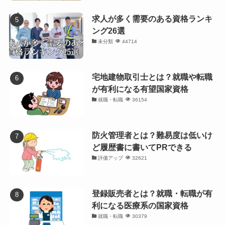
求人が多く需要のある資格ランキ
ング26選
未分類
44714
宅地建物取引士とは？就職や転職
が有利になる有望国家資格
就職・転職
36154
防火管理者とは？難易度は低いけ
ど履歴書に書いてPRできる
評価アップ
32621
登録販売者とは？就職・転職が有
利になる医療系の国家資格
就職・転職
30379