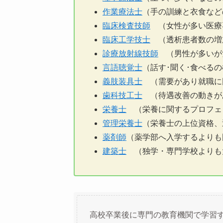
作業療法士
（手の訓練と衣食など
臨床検査技師
（女性が多い医療
臨床工学技士
（透析患者数の増
診療放射線技師
（男性が多いが
言語聴覚士
（話す･聞く･食べる
義肢装具士
（需要があり就職に
歯科技工士
（待遇改善の動きが
栄養士
（栄養に関するプロフェ
管理栄養士
（栄養士の上位資格、
薬剤師
（薬学部へ入学するよりも
建築士
（独学・専門学校よりも
高校卒業後に専門の教育機関で学習