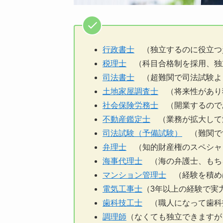
行政書士
（独立するのに役立つ
税理士
（科目合格制を採用、独
司法書士
（超難関で司法試験よ
土地家屋調査士
（将来性があり
社会保険労務士
（開業するので
不動産鑑定士
（業務が拡大して
司法試験（予備試験）
（難関で
弁理士
（知的財産権のスペシャ
海事代理士
（海の弁護士、もち
マンション管理士
（経験を積め
電気工事士
（3年以上の経験で実
歯科技工士
（職人になって歯科
調理師
（なくても独立できますが